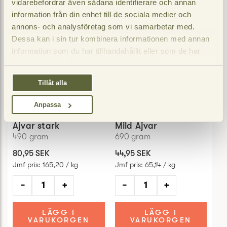
vidarebefordrar även sådana identifierare och annan
information från din enhet till de sociala medier och
annons- och analysföretag som vi samarbetar med.
Dessa kan i sin tur kombinera informationen med annan
information som du har tillhandahållit eller som de har
samlat in när du har använt deras tjänster.
Tillåt alla
Anpassa
Plivit
Podravka
Ajvar stark
Mild Ajvar
490
gram
690
gram
80,95 SEK
44,95 SEK
Jmf pris
:
165,20 / kg
Jmf pris
:
65,14 / kg
−
+
−
+
LÄGG I
LÄGG I
VARUKORGEN
VARUKORGEN