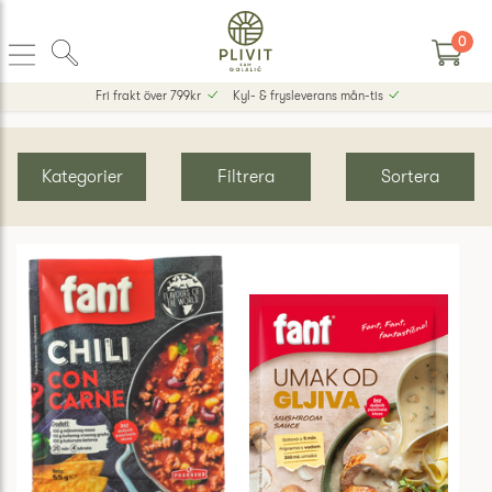
0
Fri frakt över 799kr
Kyl- & frysleverans mån-tis
Kategorier
Filtrera
Sortera