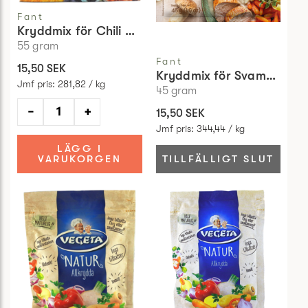
Fant
Kryddmix för Chili Con Carne
55
gram
Fant
15,50 SEK
Kryddmix för Svampsås
Jmf pris
:
281,82 / kg
45
gram
−
+
15,50 SEK
Jmf pris
:
344,44 / kg
LÄGG I
VARUKORGEN
TILLFÄLLIGT SLUT