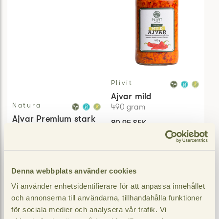
Plivit
Ajvar mild
Natura
490
gram
Ajvar Premium stark
80,95 SEK
37,50 SEK
Jmf pris
:
165,20 / kg
−
+
−
+
Denna webbplats använder cookies
LÄGG I
LÄGG I
Vi använder enhetsidentifierare för att anpassa innehållet
VARUKORGEN
VARUKORGEN
och annonserna till användarna, tillhandahålla funktioner
för sociala medier och analysera vår trafik. Vi