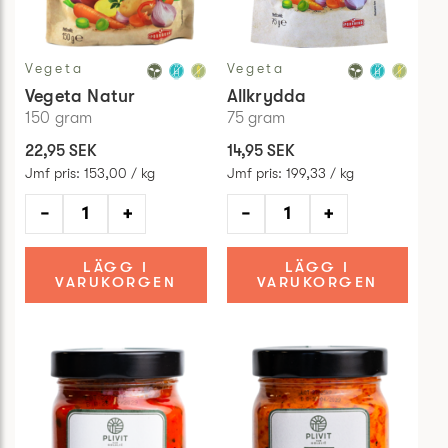
Vegeta
Vegeta
Vegeta Natur
Allkrydda
150
gram
75
gram
22,95 SEK
14,95 SEK
Jmf pris
:
153,00 / kg
Jmf pris
:
199,33 / kg
−
+
−
+
LÄGG I
LÄGG I
VARUKORGEN
VARUKORGEN