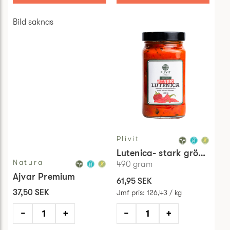
Bild saknas
Plivit
Lutenica- stark grönsaksröra
Natura
490
gram
Ajvar Premium
61,95 SEK
37,50 SEK
Jmf pris
:
126,43 / kg
−
+
−
+