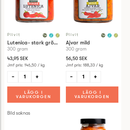
Plivit
Plivit
Lutenica- stark grönsaksröra
Ajvar mild
300
gram
300
gram
43,95 SEK
56,50 SEK
Jmf pris
:
146,50 / kg
Jmf pris
:
188,33 / kg
−
+
−
+
LÄGG I
LÄGG I
VARUKORGEN
VARUKORGEN
Bild saknas