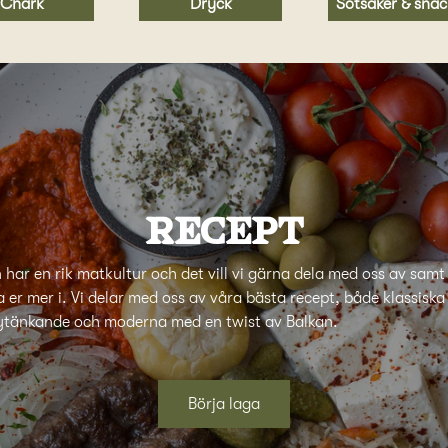
Chark
Dryck
Sötsaker & snac
Recept
 har en rik matkultur och det vill vi gärna dela med oss av samt
a er mer i. Vi delar med oss av våra bästa recept, både klassisk
ytänkande och moderna med en twist av Balkan.
Börja laga