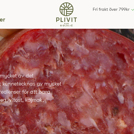
Fri frakt över 799kr
er
 mycket av det
t kännetecknas av mycket
edienser för att bara
g, vitost, kajmak,