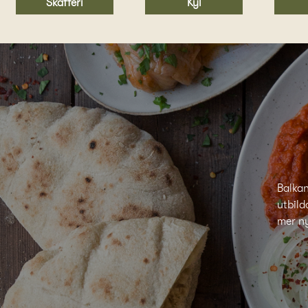
Kyl
Skafferi
Balkan
utbild
mer n