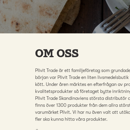
Om oss
Plivit Trade är ett familjeföretag som grundades
början var Plivit Trade en liten livsmedelsbutik
kött. Under åren märktes en efterfrågan av pr
kvalitetsprodukter så företaget bytte inriktning 
Plivit Trade Skandinaviens största distributör 
finns över 1300 produkter från dem allra stö
varumärket Plivit. Vi har nu även valt att utö
fler ska kunna hitta våra produkter.