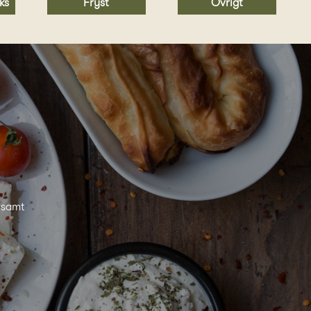
Fryst
ks
Övrigt
a samt