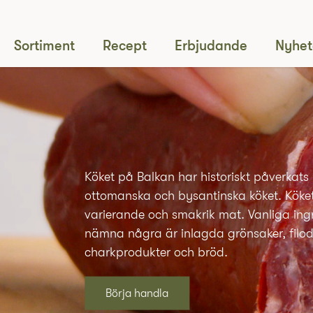
Sortiment
Recept
Erbjudande
Nyhet
Köket på Balkan har historiskt påverkats
ottomanska och bysantinska köket. Köke
varierande och smakrik mat. Vanliga ingr
nämna några är inlagda grönsaker, filode
charkprodukter och bröd.
Börja handla