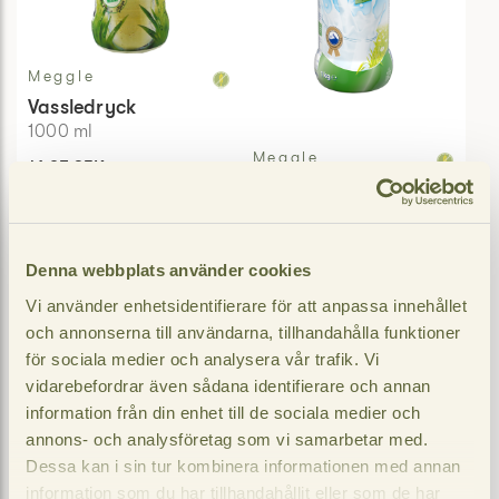
Meggle
Vassledryck
1000
ml
Meggle
16,95 SEK
Flytande Yoghurt 2,8%
Jmf pris
:
16,95 / l
1000
ml
Max 2
−
+
per
35,50 SEK
order
Denna webbplats använder cookies
Jmf pris
:
35,50 / l
Vi använder enhetsidentifierare för att anpassa innehållet
LÄGG I
VARUKORGEN
TILLFÄLLIGT SLUT
och annonserna till användarna, tillhandahålla funktioner
för sociala medier och analysera vår trafik. Vi
vidarebefordrar även sådana identifierare och annan
information från din enhet till de sociala medier och
annons- och analysföretag som vi samarbetar med.
Dessa kan i sin tur kombinera informationen med annan
information som du har tillhandahållit eller som de har