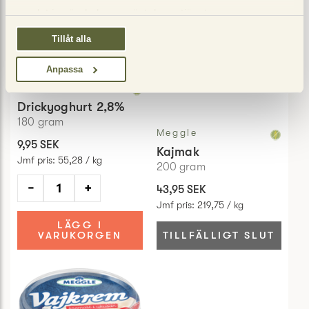
samlat in när du har använt deras tjänster.
Tillåt alla
Anpassa
Meggle
Drickyoghurt 2,8%
180
gram
Meggle
9,95 SEK
Kajmak
Jmf pris
:
55,28 / kg
200
gram
−
+
43,95 SEK
Jmf pris
:
219,75 / kg
LÄGG I
VARUKORGEN
TILLFÄLLIGT SLUT