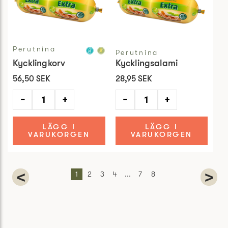
Perutnina
Perutnina
Kycklingkorv
Kycklingsalami
56,50 SEK
28,95 SEK
−
+
−
+
LÄGG I
LÄGG I
VARUKORGEN
VARUKORGEN
<
>
1
2
3
4
...
7
8