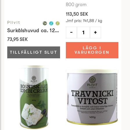
800
gram
113,50 SEK
Jmf pris
:
141,88 / kg
Plivit
Surkålshuvud ca. 1200gr
−
+
73,95 SEK
LÄGG I
TILLFÄLLIGT SLUT
VARUKORGEN