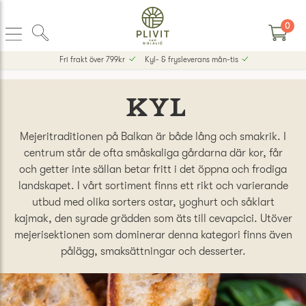
0
Fri frakt över 799kr
Kyl- & frysleverans mån-tis
Kyl
Mejeritraditionen på Balkan är både lång och smakrik. I
centrum står de ofta småskaliga gårdarna där kor, får
och getter inte sällan betar fritt i det öppna och frodiga
landskapet. I vårt sortiment finns ett rikt och varierande
utbud med olika sorters ostar, yoghurt och såklart
kajmak, den syrade grädden som äts till cevapcici. Utöver
mejerisektionen som dominerar denna kategori finns även
pålägg, smaksättningar och desserter.