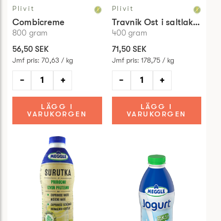
Plivit
Plivit
Combicreme
Travnik Ost i saltlake 55%
800
gram
400
gram
56,50 SEK
71,50 SEK
Jmf pris
:
70,63 / kg
Jmf pris
:
178,75 / kg
−
+
−
+
LÄGG I
LÄGG I
VARUKORGEN
VARUKORGEN