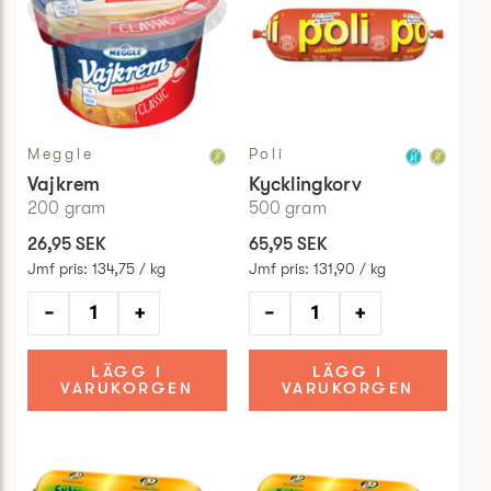
Meggle
Poli
Vajkrem
Kycklingkorv
200
gram
500
gram
26,95 SEK
65,95 SEK
Jmf pris
:
134,75 / kg
Jmf pris
:
131,90 / kg
−
+
−
+
LÄGG I
LÄGG I
VARUKORGEN
VARUKORGEN