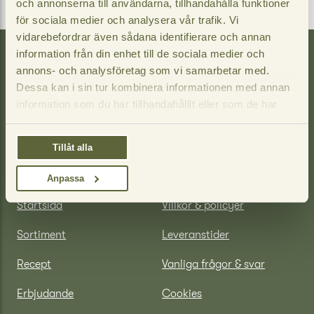
och annonserna till användarna, tillhandahålla funktioner
för sociala medier och analysera vår trafik. Vi
vidarebefordrar även sådana identifierare och annan
information från din enhet till de sociala medier och
annons- och analysföretag som vi samarbetar med.
Dessa kan i sin tur kombinera informationen med annan
information som du har tillhandahållit eller som de har
samlat in när du har använt deras tjänster.
Tillåt alla
Plivit Trade AB
Snabblänkar
Anpassa
Startsida
Villkor & policyer
Sortiment
Leveranstider
Recept
Vanliga frågor & svar
Erbjudande
Cookies