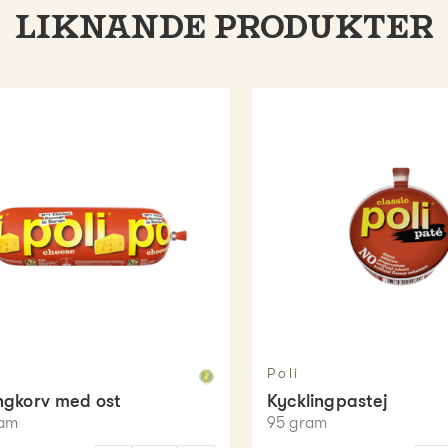
LIKNANDE PRODUKTER
Poli
ngkorv med ost
Kycklingpastej
am
95
gram