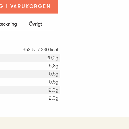
G I VARUKORGEN
rteckning
Övrigt
953 kJ / 230 kcal
20,0g
5,8g
0,5g
0,5g
12,0g
2,0g