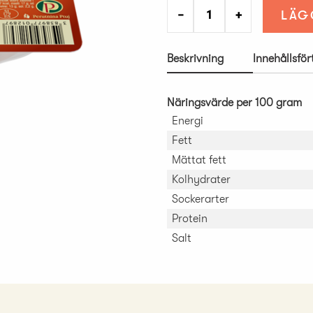
−
+
LÄG
Beskrivning
Innehållsfö
Näringsvärde per 100 gram
Energi
Fett
Mättat fett
Kolhydrater
Sockerarter
Protein
Salt