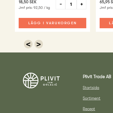
18,50 SEK
65,95 
−
+
Jmf pris
:
92,50 / kg
Jmf pris
LÄGG I VARUKORGEN
L
<
>
Plivit Trade AB
Startsida
Sortiment
Recept