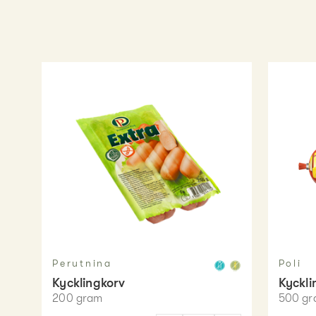
Perutnina
Poli
Kycklingkorv
Kyckli
200
gram
500
gr