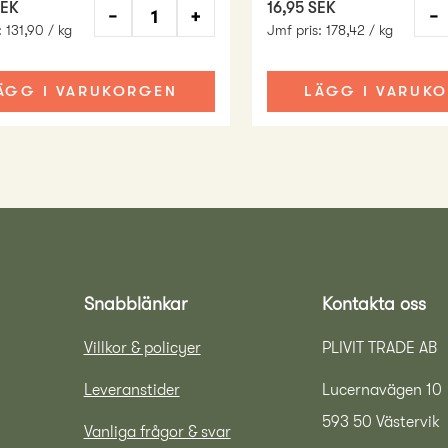
SEK
16,95 SEK
−
+
−
:
131,90 / kg
Jmf pris
:
178,42 / kg
ÄGG I VARUKORGEN
LÄGG I VARUK
Snabblänkar
Kontakta oss
Villkor & policyer
PLIVIT TRADE AB
Leveranstider
Lucernavägen 10
593 50 Västervik
Vanliga frågor & svar