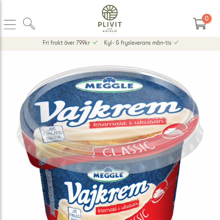
0
Fri frakt över 799kr
Kyl- & frysleverans mån-tis