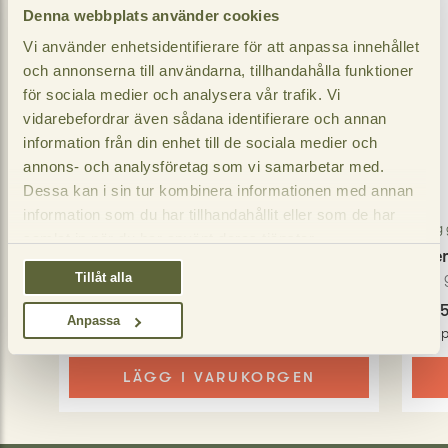
Denna webbplats använder cookies
Vi använder enhetsidentifierare för att anpassa innehållet
och annonserna till användarna, tillhandahålla funktioner
för sociala medier och analysera vår trafik. Vi
vidarebefordrar även sådana identifierare och annan
information från din enhet till de sociala medier och
annons- och analysföretag som vi samarbetar med.
Dessa kan i sin tur kombinera informationen med annan
information som du har tillhandahållit eller som de har
Meggle
Meg
samlat in när du har använt deras tjänster.
Crème fraîche 20%
Cre
400
gram
850
Tillåt alla
26,95 SEK
51,9
−
+
Anpassa
Jmf pris
:
67,38 / kg
Jmf p
LÄGG I VARUKORGEN