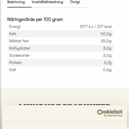
Beskrivning
Innehållsförteckning
Övrigt
Näringsvärde per 100 gram
Energi
1577 kJ / 377 kcal
Fett
40,0g
Mättat fett
25,0g
Kolhydrater
3,0g
Sockerarter
3,0g
Protein
2,7g
Salt
0,6g
LIKNANDE PRODUKTER