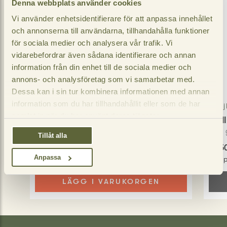
Denna webbplats använder cookies
Vi använder enhetsidentifierare för att anpassa innehållet
och annonserna till användarna, tillhandahålla funktioner
för sociala medier och analysera vår trafik. Vi
vidarebefordrar även sådana identifierare och annan
information från din enhet till de sociala medier och
annons- och analysföretag som vi samarbetar med.
Dessa kan i sin tur kombinera informationen med annan
information som du har tillhandahållit eller som de har
Brajlovic
Braj
samlat in när du har använt deras tjänster.
Cajna
Gril
300
gram
400
Tillåt alla
103,95 SEK
49,5
−
+
Anpassa
Jmf pris
:
346,50 / kg
Jmf p
LÄGG I VARUKORGEN