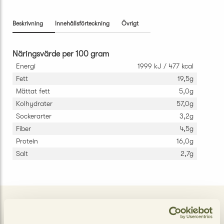
Beskrivning
Innehållsförteckning
Övrigt
Näringsvärde per 100 gram
Energi
1999 kJ / 477 kcal
Fett
19,5g
Mättat fett
5,0g
Kolhydrater
57,0g
Sockerarter
3,2g
Fiber
4,5g
Protein
16,0g
Salt
2,7g
LIKNANDE PRODUKTER