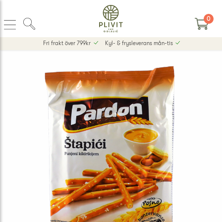
0
Fri frakt över 799kr
Kyl- & frysleverans mån-tis