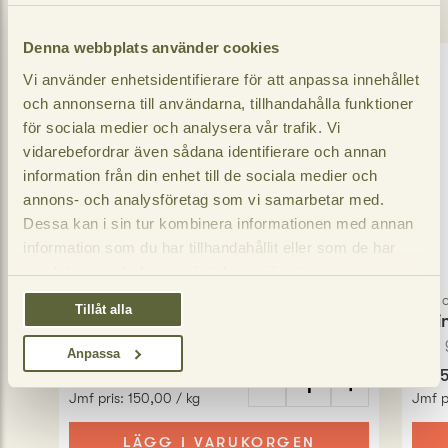
Denna webbplats använder cookies
Vi använder enhetsidentifierare för att anpassa innehållet
och annonserna till användarna, tillhandahålla funktioner
för sociala medier och analysera vår trafik. Vi
vidarebefordrar även sådana identifierare och annan
information från din enhet till de sociala medier och
annons- och analysföretag som vi samarbetar med.
Dessa kan i sin tur kombinera informationen med annan
information som du har tillhandahållit eller som de har
samlat in när du har använt deras tjänster.
Soko Stark
Sok
Tillåt alla
Smoki jordnötsbågar
Teri
50
gram
800
Anpassa
7,50 SEK
47,9
−
+
Jmf pris
:
150,00 / kg
Jmf p
LÄGG I VARUKORGEN