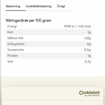
Beskrivning
Innehållsförteckning
Övrigt
Näringsvärde per 100 gram
Energi
1958 kJ / 466 kcal
Fett
1g
Mättat fett
4,8g
Kolhydrater
6g
Sockerarter
8,5g
Protein
1g
Salt
2,7g
LIKNANDE PRODUKTER