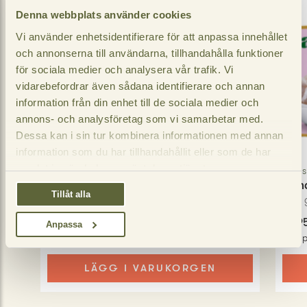
Denna webbplats använder cookies
Vi använder enhetsidentifierare för att anpassa innehållet
och annonserna till användarna, tillhandahålla funktioner
för sociala medier och analysera vår trafik. Vi
vidarebefordrar även sådana identifierare och annan
information från din enhet till de sociala medier och
annons- och analysföretag som vi samarbetar med.
Dessa kan i sin tur kombinera informationen med annan
information som du har tillhandahållit eller som de har
samlat in när du har använt deras tjänster.
Swisslion
Swis
Isleri Duopack
Rah
Tillåt alla
280
gram
450
30,95 SEK
34,9
Anpassa
−
+
Jmf pris
:
110,54 / kg
Jmf p
LÄGG I VARUKORGEN