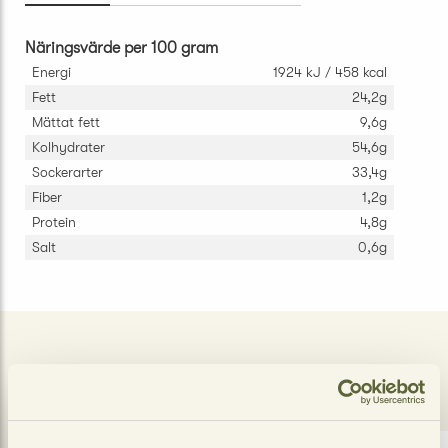
Näringsvärde per 100 gram
Energi
1924 kJ / 458 kcal
Fett
24,2g
Mättat fett
9,6g
Kolhydrater
54,6g
Sockerarter
33,4g
Fiber
1,2g
Protein
4,8g
Salt
0,6g
LIKNANDE PRODUKTER