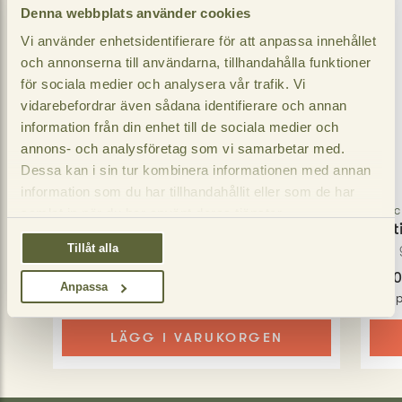
Denna webbplats använder cookies
Vi använder enhetsidentifierare för att anpassa innehållet
och annonserna till användarna, tillhandahålla funktioner
för sociala medier och analysera vår trafik. Vi
vidarebefordrar även sådana identifierare och annan
information från din enhet till de sociala medier och
annons- och analysföretag som vi samarbetar med.
Dessa kan i sin tur kombinera informationen med annan
information som du har tillhandahållit eller som de har
Vincinni
Vinc
samlat in när du har använt deras tjänster.
Dolcezza Mjölk
Tort
240
gram
200
Tillåt alla
20,50 SEK
17,5
−
+
Anpassa
Jmf pris
:
85,42 / kg
Jmf p
LÄGG I VARUKORGEN