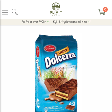
0
Fri frakt över 799kr
Kyl- & frysleverans mån-tis