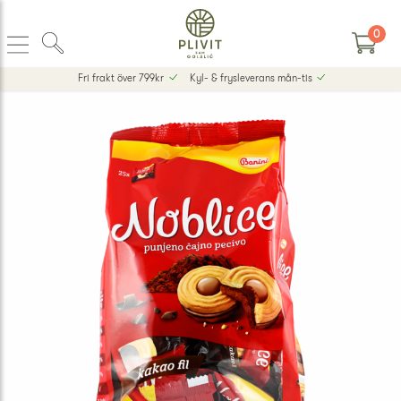
0
Fri frakt över 799kr
Kyl- & frysleverans mån-tis