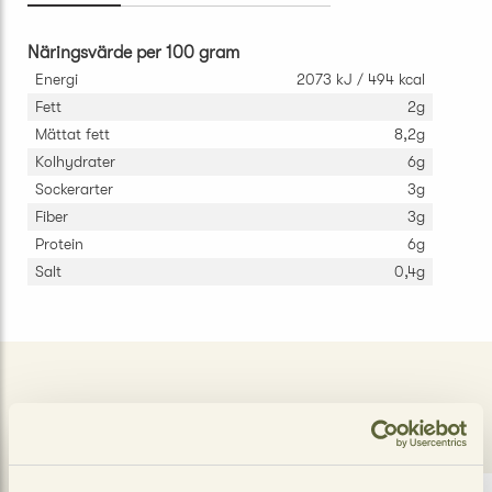
Näringsvärde per 100 gram
Energi
2073 kJ / 494 kcal
Fett
2g
Mättat fett
8,2g
Kolhydrater
6g
Sockerarter
3g
Fiber
3g
Protein
6g
Salt
0,4g
LIKNANDE PRODUKTER