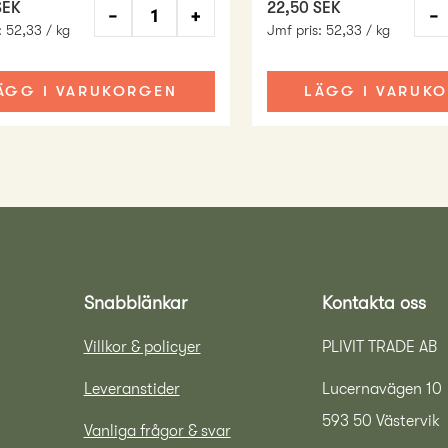
SEK
22,50 SEK
−
+
−
:
52,33 / kg
Jmf pris
:
52,33 / kg
ÄGG I VARUKORGEN
LÄGG I VARUK
Snabblänkar
Kontakta oss
Villkor & policyer
PLIVIT TRADE AB
Leveranstider
Lucernavägen 10
593 50 Västervik
Vanliga frågor & svar