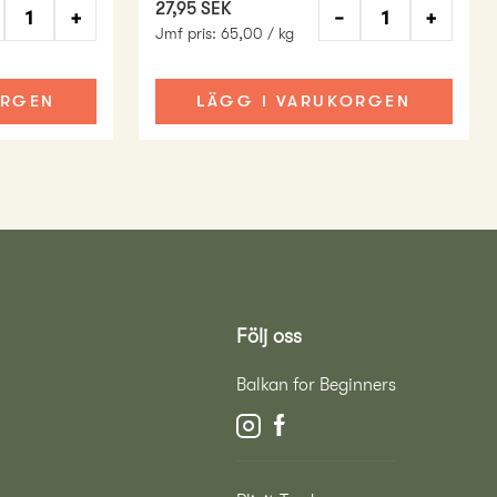
27,95 SEK
+
−
+
Jmf pris
:
65,00 / kg
ORGEN
LÄGG I VARUKORGEN
Följ oss
Balkan for Beginners