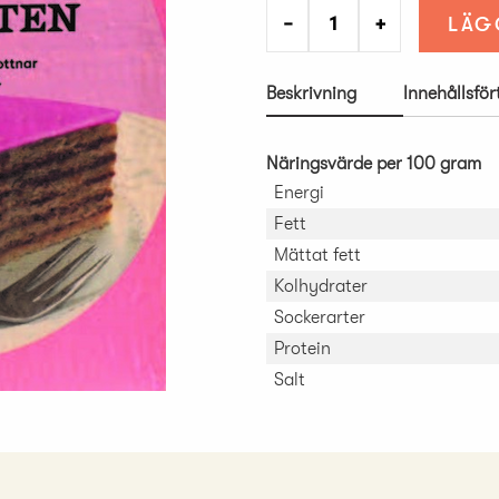
−
+
LÄG
Beskrivning
Innehållsfö
Näringsvärde per 100 gram
Energi
Fett
Mättat fett
Kolhydrater
Sockerarter
Protein
Salt