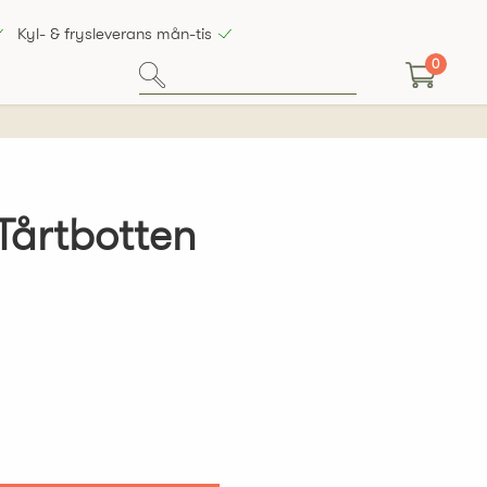
Kyl- & frysleverans mån-tis
0
Tårtbotten