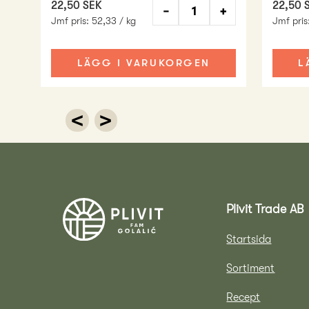
22,50 SEK
22,50 
−
+
Jmf pris
:
52,33 / kg
Jmf pris
LÄGG I VARUKORGEN
L
<
>
Plivit Trade AB
Startsida
Sortiment
Recept