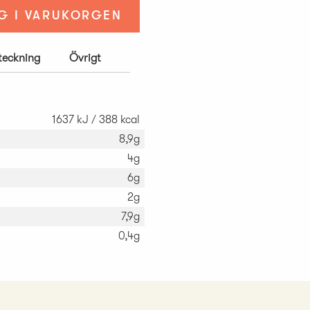
G I VARUKORGEN
rteckning
Övrigt
1637 kJ / 388 kcal
8,9g
4g
6g
2g
7,9g
0,4g