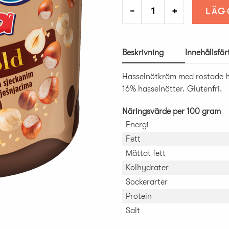
−
+
LÄG
Beskrivning
Innehållsfö
Hasselnötkräm med rostade h
16% hasselnötter. Glutenfri.
Näringsvärde per 100 gram
Energi
Fett
Mättat fett
Kolhydrater
Sockerarter
Protein
Salt