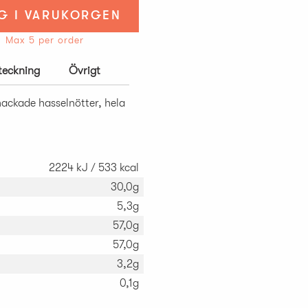
G I VARUKORGEN
Max 5 per order
rteckning
Övrigt
ackade hasselnötter, hela
2224 kJ / 533 kcal
30,0g
5,3g
57,0g
57,0g
3,2g
0,1g