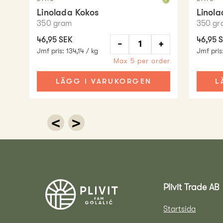
Linolada Kokos
Linola
350
gram
350
gr
46,95 SEK
46,95 
−
+
Jmf pris
:
134,14 / kg
Jmf pris
Max 5 per order
LÄGG I VARUKORGEN
L
<
>
Plivit Trade AB
Startsida