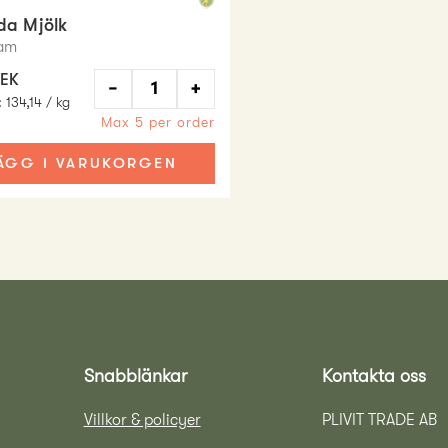
da Mjölk
am
SEK
−
+
:
134,14 / kg
Max 5 per order
ÄGG I VARUKORGEN
Snabblänkar
Kontakta oss
Villkor & policyer
PLIVIT TRADE AB