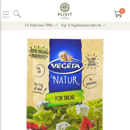
0
Fri frakt över 799kr
Kyl- & frysleverans mån-tis