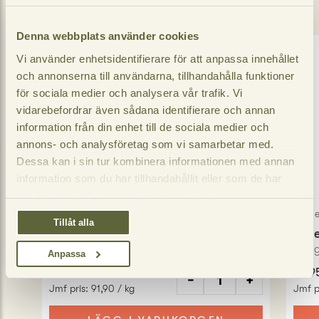
Denna webbplats använder cookies
Vi använder enhetsidentifierare för att anpassa innehållet
och annonserna till användarna, tillhandahålla funktioner
för sociala medier och analysera vår trafik. Vi
vidarebefordrar även sådana identifierare och annan
information från din enhet till de sociala medier och
annons- och analysföretag som vi samarbetar med.
Dessa kan i sin tur kombinera informationen med annan
information som du har tillhandahållit eller som de har
samlat in när du har använt deras tjänster.
Vegeta
Veg
Tillåt alla
Allkrydda
Veg
500
gram
150
Anpassa
45,95 SEK
22,9
−
+
Jmf pris
:
91,90 / kg
Jmf p