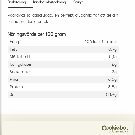
Beskrivning
Innehållsförteckning
Övrigt
Podravka salladskrydda, en perfekt kryddmix för att ge din
sallad en utsökt smak.
Näringsvärde per 100 gram
Energi
606 kJ / 144 kcal
Fett
0,7g
Mättat fett
0,1g
Kolhydrater
2g
Sockerarter
2g
Fiber
6,6g
Protein
3,8g
Salt
58,9g
LIKNANDE PRODUKTER