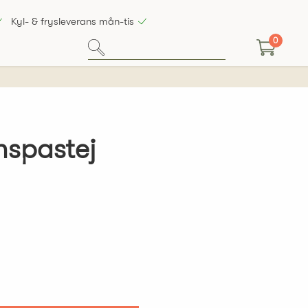
Kyl- & frysleverans mån-tis
0
nspastej