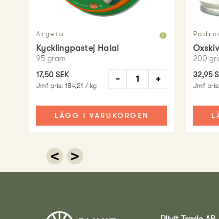
Argeta
Podra
Kycklingpastej Halal
Oxskiv
95
gram
200
gr
17,50 SEK
32,95 
−
+
Jmf pris
:
184,21 / kg
Jmf pris
LÄGG I VARUKORGEN
L
<
>