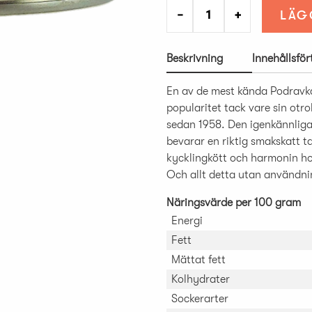
−
+
LÄG
Beskrivning
Innehållsfö
En av de mest kända Podravk
popularitet tack vare sin otro
sedan 1958. Den igenkännlig
bevarar en riktig smakskatt 
kycklingkött och harmonin h
Och allt detta utan användni
Näringsvärde per 100 gram
Energi
Fett
Mättat fett
Kolhydrater
Sockerarter