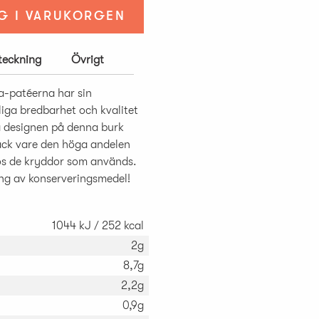
G I VARUKORGEN
rteckning
Övrigt
a-patéerna har sin
liga bredbarhet och kvalitet
a designen på denna burk
tack vare den höga andelen
os de kryddor som används.
ng av konserveringsmedel!
1044 kJ / 252 kcal
2g
8,7g
2,2g
0,9g