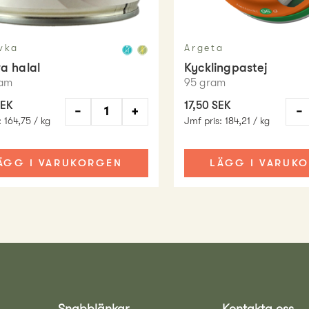
vka
Argeta
a halal
Kycklingpastej
am
95
gram
SEK
17,50 SEK
−
+
−
:
164,75 / kg
Jmf pris
:
184,21 / kg
ÄGG I VARUKORGEN
LÄGG I VARUK